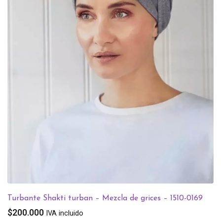
Turbante Shakti turban – Mezcla de grices – 1510-0169
$
200.000
IVA incluido