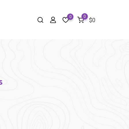
0
0
$
0
s