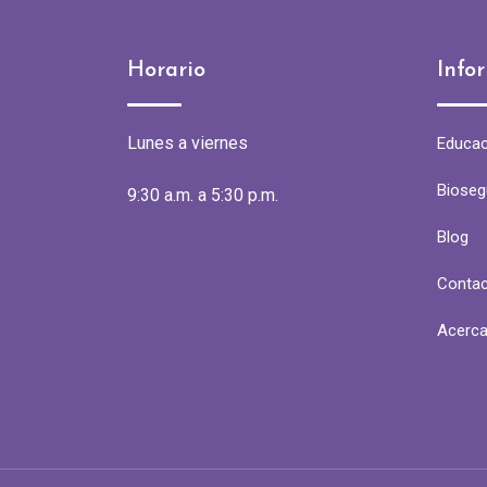
Horario
Info
Lunes a viernes
Educac
Bioseg
9:30 a.m. a 5:30 p.m.
Blog
Conta
Acerca