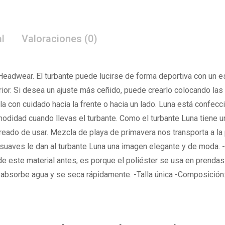
l
Valoraciones (0)
Headwear. El turbante puede lucirse de forma deportiva con un es
erior. Si desea un ajuste más ceñido, puede crearlo colocando la
ola con cuidado hacia la frente o hacia un lado. Luna está confec
modidad cuando llevas el turbante. Como el turbante Luna tiene un
ireado de usar. Mezcla de playa de primavera nos transporta a la
s suaves le dan al turbante Luna una imagen elegante y de moda. 
de este material antes; es porque el poliéster se usa en prendas
no absorbe agua y se seca rápidamente. -Talla única -Composición