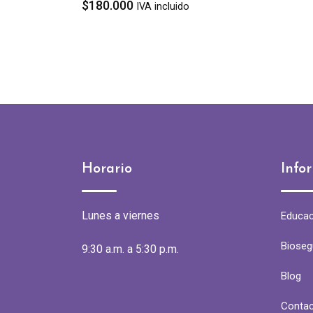
$
180.000
IVA incluido
Horario
Info
Lunes a viernes
Educac
Bioseg
9:30 a.m. a 5:30 p.m.
Blog
Conta