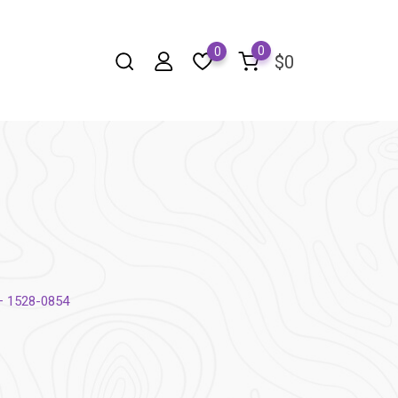
0
0
$
0
 – 1528-0854