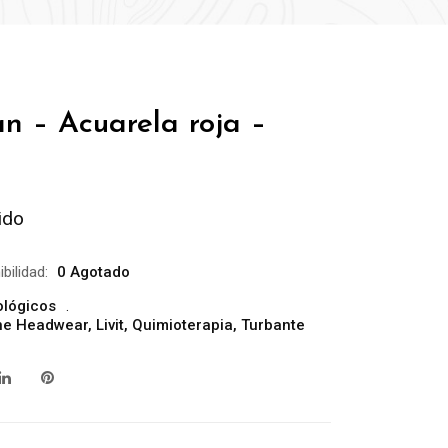
n – Acuarela roja –
ido
bilidad:
0 Agotado
ológicos
ine Headwear
,
Livit
,
Quimioterapia
,
Turbante