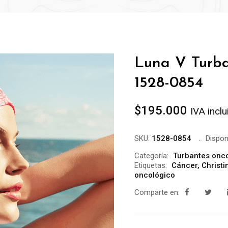
Luna V Turba
1528-0854
$
195.000
IVA inclu
SKU:
1528-0854
Disponi
Categoría:
Turbantes onc
Etiquetas:
Cáncer
,
Christ
oncológico
Comparte en: