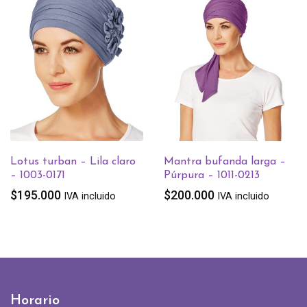
Turbante Arctic – Negro –
1025-0209
$
165.000
IVA incluido
Mantra bufanda larga –
Púrpura – 1011-0213
$
200.000
IVA incluido
Horario