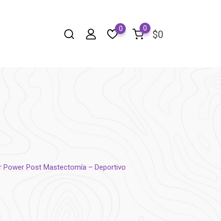
0
0
$
0
r Power Post Mastectomía – Deportivo