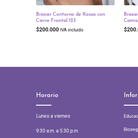
Brasier Contorno de Rosas con
Brasi
Cierre Frontal 123
Camis
$
200.000
$
200
IVA incluido
Horario
Info
Lunes a viernes
Educac
Bioseg
9:30 a.m. a 5:30 p.m.