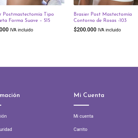
er Postmastectomía Tipo
Brasier Post Mastectomía
eta Forma Suave – 515
Contorno de Rosas -103
.000
$
200.000
IVA incluido
IVA incluido
rmación
Mi Cuenta
ión
Mi cuenta
uridad
Carrito