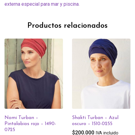
externa especial para mar y piscina
.
Productos relacionados
i Turban –
Shakti Turban – Azul
Amia
alabios rojo – 1490-
oscuro – 1510-0255
Fusi
5
1529
$
200.000
IVA incluido