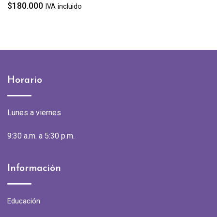
0.000
$
19
IVA incluido
Horario
Lunes a viernes
9:30 a.m. a 5:30 p.m.
Información
Educación